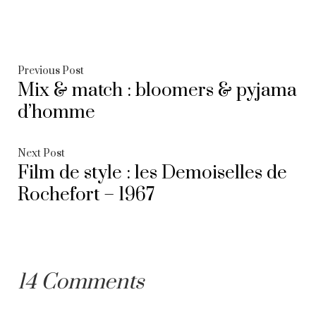
Navigation
Previous
Previous Post
Mix & match : bloomers & pyjama
post:
de
d’homme
l’article
Next
Next Post
Film de style : les Demoiselles de
post:
Rochefort – 1967
14 Comments