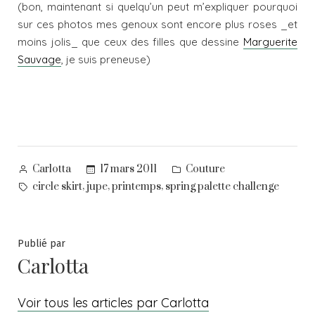
(bon, maintenant si quelqu’un peut m’expliquer pourquoi
sur ces photos mes genoux sont encore plus roses _et
moins jolis_ que ceux des filles que dessine
Marguerite
Sauvage
, je suis preneuse)
Posted
Posted
17 mars 2011
Couture
Carlotta
by
in
Tags:
,
,
,
circle skirt
jupe
printemps
spring palette challenge
Publié par
Carlotta
Voir tous les articles par Carlotta