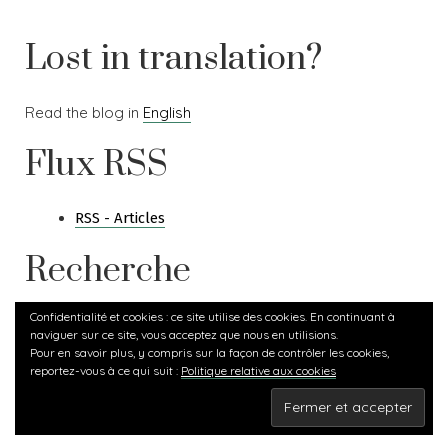
Lost in translation?
Read the blog in
English
Flux RSS
RSS - Articles
Recherche
Confidentialité et cookies : ce site utilise des cookies. En continuant à
Rechercher :
naviguer sur ce site, vous acceptez que nous en utilisions.
Pour en savoir plus, y compris sur la façon de contrôler les cookies,
reportez-vous à ce qui suit :
Politique relative aux cookies
Carlotta Land
,
Proudly powered by WordPress.