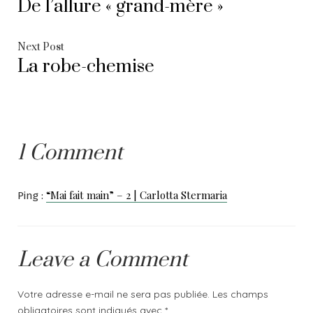
De l’allure « grand-mère »
post:
de
l’article
Next
Next Post
La robe-chemise
post:
1 Comment
“Mai fait main” – 2 | Carlotta Stermaria
Ping :
Leave a Comment
Votre adresse e-mail ne sera pas publiée.
Les champs
obligatoires sont indiqués avec
*