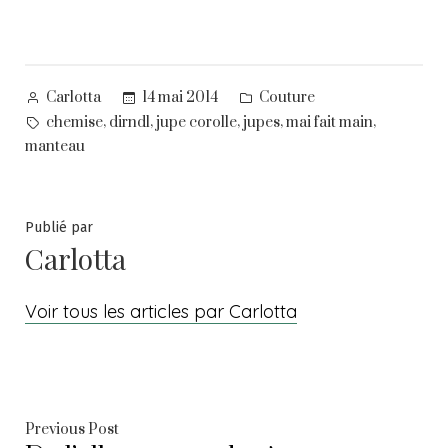
Posted
Posted
14 mai 2014
Couture
Carlotta
by
in
Tags:
,
,
,
,
,
chemise
dirndl
jupe corolle
jupes
mai fait main
manteau
Publié par
Carlotta
Voir tous les articles par Carlotta
Navigation
Previous
Previous Post