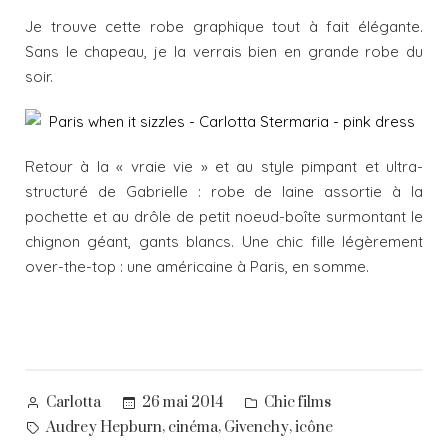
Je trouve cette robe graphique tout à fait élégante.
Sans le chapeau, je la verrais bien en grande robe du
soir.
Retour à la « vraie vie » et au style pimpant et ultra-
structuré de Gabrielle : robe de laine assortie à la
pochette et au drôle de petit noeud-boîte surmontant le
chignon géant, gants blancs. Une chic fille légèrement
over-the-top : une américaine à Paris, en somme.
Posted
Posted
26 mai 2014
Chic films
Carlotta
by
in
Tags:
,
,
,
Audrey Hepburn
cinéma
Givenchy
icône