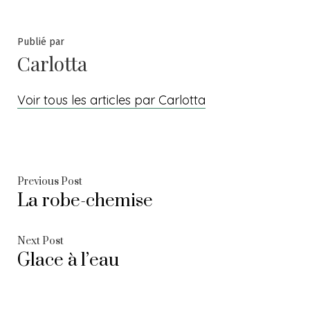
Publié par
Carlotta
Voir tous les articles par Carlotta
Navigation
Previous
Previous Post
La robe-chemise
post:
de
l’article
Next
Next Post
Glace à l’eau
post: