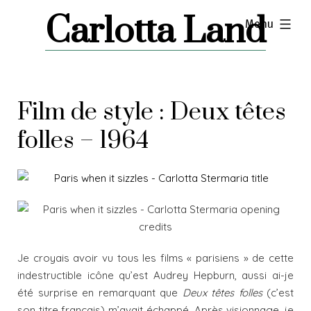
Skip
Carlotta Land
expanded
Menu
to
content
Film de style : Deux têtes
folles – 1964
Je croyais avoir vu tous les films « parisiens » de cette
indestructible icône qu’est Audrey Hepburn, aussi ai-je
été surprise en remarquant que
Deux têtes folles
(c’est
son titre français) m’avait échappé. Après visionnage, je