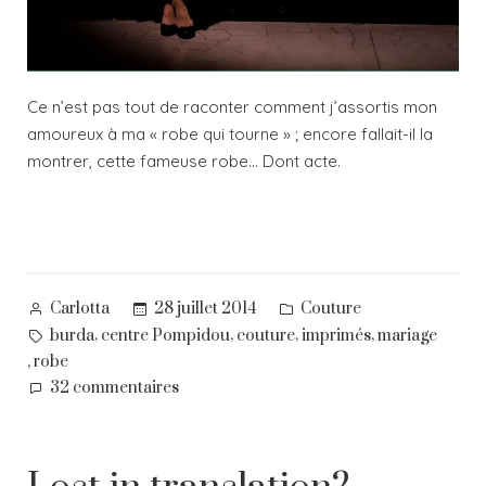
Ce n’est pas tout de raconter comment j’assortis mon
amoureux à ma « robe qui tourne » ; encore fallait-il la
montrer, cette fameuse robe… Dont acte.
Posted
Posted
28 juillet 2014
Couture
Carlotta
by
in
Tags:
,
,
,
,
burda
centre Pompidou
couture
imprimés
mariage
,
robe
sur
32 commentaires
Variations
sur
le