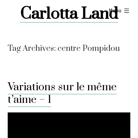
Skip
Carlotta Land
expanded
Menu
to
content
Tag Archives:
centre Pompidou
Variations sur le même
t’aime – 1