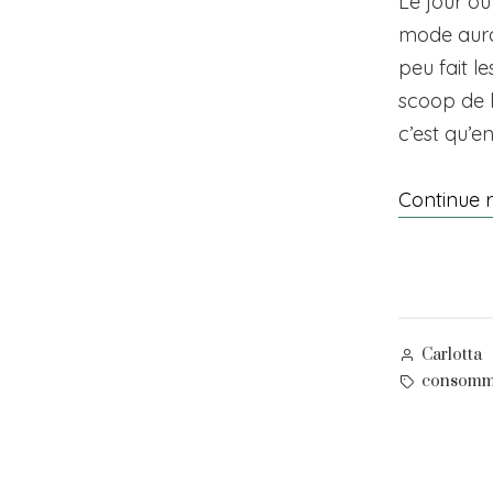
Le jour où
mode aura
peu fait l
scoop de 
c’est qu’e
Continue 
Posted
Carlotta
by
Tags:
consomm