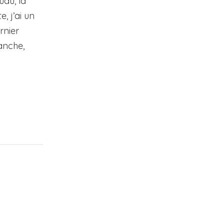
uau, la
 j’ai un
rnier
anche,