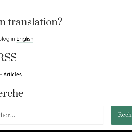
Au
salon
Made
in translation?
in
France
blog in
English
 RSS
- Articles
erche
 :