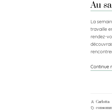
Au sa
La semain
travaille 
rendez-vou
découvrais
rencontrer
Continue 
Posted
Carlotta
by
Tags:
consomm