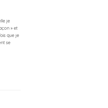
le je
açon » et
ois que je
ent se
a