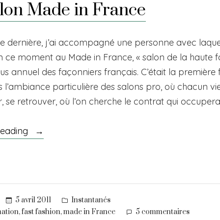
lon Made in France
e dernière, j’ai accompagné une personne avec laquel
en ce moment au Made in France, « salon de la haute f
s annuel des façonniers français. C’était la première f
 l’ambiance particulière des salons pro, où chacun vi
, se retrouver, où l’on cherche le contrat qui occuper
« Au
reading
salon
Made
in
France »
Posted
5 avril 2011
Instantanés
in
sur
,
,
ation
fast fashion
made in France
5 commentaires