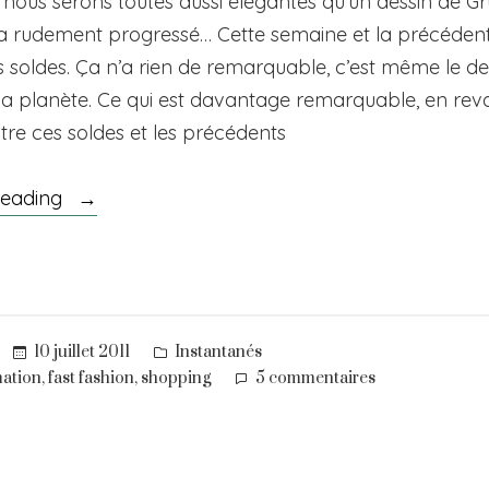
 nous serons toutes aussi élégantes qu’un dessin de Gr
 rudement progressé… Cette semaine et la précédente,
es soldes. Ça n’a rien de remarquable, c’est même le de
la planète. Ce qui est davantage remarquable, en rev
ntre ces soldes et les précédents
« Enfin
reading
raisonnable? »
Posted
10 juillet 2011
Instantanés
in
sur
,
,
ation
fast fashion
shopping
5 commentaires
Enfin
raisonnable?