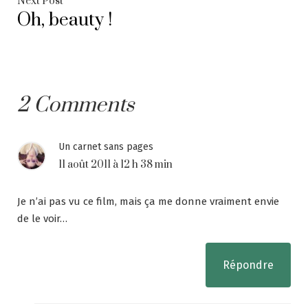
l’article
Next Post
Oh, beauty !
post:
2 Comments
Un carnet sans pages
11 août 2011 à 12 h 38 min
Je n’ai pas vu ce film, mais ça me donne vraiment envie
de le voir…
Répondre