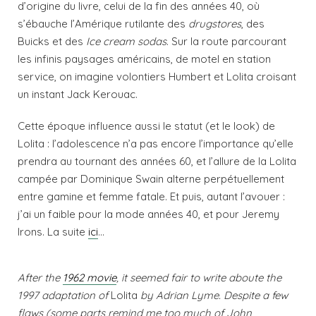
d’origine du livre, celui de la fin des années 40, où
s’ébauche l’Amérique rutilante des
drugstores
, des
Buicks et des
Ice cream sodas
. Sur la route parcourant
les infinis paysages américains, de motel en station
service, on imagine volontiers Humbert et Lolita croisant
un instant Jack Kerouac.
Cette époque influence aussi le statut (et le look) de
Lolita : l’adolescence n’a pas encore l’importance qu’elle
prendra au tournant des années 60, et l’allure de la Lolita
campée par Dominique Swain alterne perpétuellement
entre gamine et femme fatale. Et puis, autant l’avouer :
j’ai un faible pour la mode années 40, et pour Jeremy
Irons. La suite
ici
…
After the
1962 movie
, it seemed fair to write aboute the
1997 adaptation of
Lolita
by Adrian Lyme. Despite a few
flaws (some parts remind me too much of John