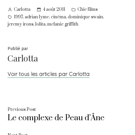
Posted
Posted
4 août 2011
Chic films
Carlotta
by
in
Tags:
,
,
,
,
1997
adrian lyme
cinéma
dominique swain
,
,
jeremy irons
lolita
melanie griffith
Publié par
Carlotta
Voir tous les articles par Carlotta
Navigation
Previous
Previous Post
Le complexe de Peau d’Âne
post:
de
Next