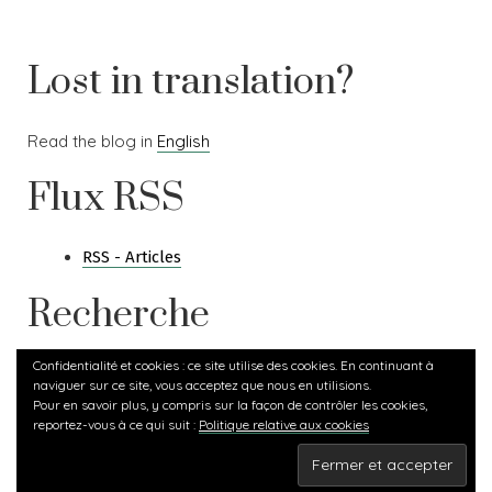
Lost in translation?
Read the blog in
English
Flux RSS
RSS - Articles
Recherche
Confidentialité et cookies : ce site utilise des cookies. En continuant à
Rechercher :
naviguer sur ce site, vous acceptez que nous en utilisions.
Pour en savoir plus, y compris sur la façon de contrôler les cookies,
reportez-vous à ce qui suit :
Politique relative aux cookies
Carlotta Land
,
Proudly powered by WordPress.