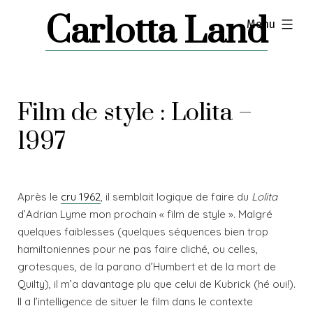
Skip
Carlotta Land
expanded
Menu
to
content
Film de style : Lolita –
1997
Après le
cru 1962
, il semblait logique de faire du
Lolita
d’Adrian Lyme mon prochain « film de style ». Malgré
quelques faiblesses (quelques séquences bien trop
hamiltoniennes pour ne pas faire cliché, ou celles,
grotesques, de la parano d’Humbert et de la mort de
Quilty), il m’a davantage plu que celui de Kubrick (hé oui!).
Il a l’intelligence de situer le film dans le contexte