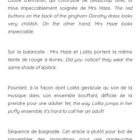
chose d’enfantin, qui contraste de beaucoup avec la
mise impeccablement soignée de Mrs Haze.
The red
buttons on the back of the gingham Dorothy dress looks
very childish. On the other hand, Mrs Haze looks
impeccable.
Sur la balancelle : Mrs Haze et Lolita portent la même
teinte de rouge à lèvres.
Did you notice? they wear the
same shade of lipstick.
Pourtant, à la façon dont Lolita gesticule au son de la
musique dans son ensemble bouffant, difficile de la
prendre pour une adulte!
Yet, the way Lolita jumps in her
puffy ensemble, it’s hard to call her an adult!
Séquence de baignade. Cet article a plutôt pour but de
rassembler des inspirations pour une garde-robe