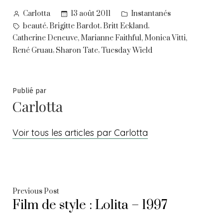
Posted
Posted
13 août 2011
Instantanés
Carlotta
by
in
Tags:
,
,
,
beauté
Brigitte Bardot
Britt Eckland
,
,
,
Catherine Deneuve
Marianne Faithful
Monica Vitti
,
,
René Gruau
Sharon Tate
Tuesday Wield
Publié par
Carlotta
Voir tous les articles par Carlotta
Navigation
Previous
Previous Post
Film de style : Lolita – 1997
post:
de