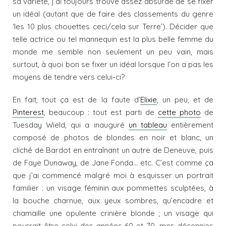
sa variété, j’ai toujours trouvé assez absurde de se fixer
un idéal (autant que de faire des classements du genre
‘les 10 plus chouettes ceci/cela sur Terre’). Décider que
telle actrice ou tel mannequin est la plus belle femme du
monde me semble non seulement un peu vain, mais
surtout, à quoi bon se fixer un idéal lorsque l’on a pas les
moyens de tendre vers celui-ci?
En fait, tout ça est de la faute d’
Elixie
, un peu, et de
Pinterest
, beaucoup : tout est parti de
cette photo
de
Tuesday Wield, qui a inauguré
un tableau
entièrement
composé de photos de blondes en noir et blanc, un
cliché de Bardot en entraînant un autre de Deneuve, puis
de Faye Dunaway, de Jane Fonda… etc. C’est comme ça
que j’ai commencé malgré moi à esquisser un portrait
familier : un visage féminin aux pommettes sculptées, à
la bouche charnue, aux yeux sombres, qu’encadre et
chamaille une opulente crinière blonde ; un visage qui
pourrait être celui des années 60 et 70, mes décennies