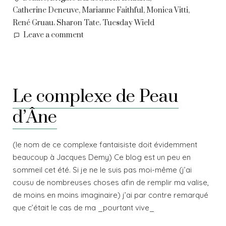
,
,
,
Catherine Deneuve
Marianne Faithful
Monica Vitti
,
,
René Gruau
Sharon Tate
Tuesday Wield
on
Leave a comment
Oh,
beauty
!
Le complexe de Peau
d’Âne
(le nom de ce complexe fantaisiste doit évidemment
beaucoup à Jacques Demy) Ce blog est un peu en
sommeil cet été. Si je ne le suis pas moi-même (j’ai
cousu de nombreuses choses afin de remplir ma valise,
de moins en moins imaginaire) j’ai par contre remarqué
que c’était le cas de ma _pourtant vive_