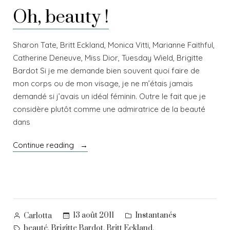
de
Oh, beauty !
la
bourgeoisie
Sharon Tate, Britt Eckland, Monica Vitti, Marianne Faithful,
Catherine Deneuve, Miss Dior, Tuesday Wield, Brigitte
Bardot Si je me demande bien souvent quoi faire de
mon corps ou de mon visage, je ne m’étais jamais
demandé si j’avais un idéal féminin. Outre le fait que je
considère plutôt comme une admiratrice de la beauté
dans
« Oh,
Continue reading
beauty
! »
Posted
Posted
13 août 2011
Instantanés
Carlotta
by
in
Tags:
,
,
,
beauté
Brigitte Bardot
Britt Eckland