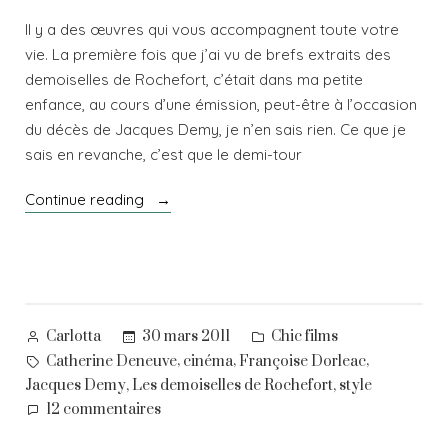
Il y a des œuvres qui vous accompagnent toute votre
vie. La première fois que j’ai vu de brefs extraits des
demoiselles de Rochefort, c’était dans ma petite
enfance, au cours d’une émission, peut-être à l’occasion
du décès de Jacques Demy, je n’en sais rien. Ce que je
sais en revanche, c’est que le demi-tour
« Film
Continue reading
de
style
:
les
Demoiselles
Posted
Posted
30 mars 2011
Chic films
Carlotta
de
by
in
Tags:
,
,
,
Catherine Deneuve
cinéma
Françoise Dorleac
Rochefort
,
,
Jacques Demy
Les demoiselles de Rochefort
style
–
sur
12 commentaires
1967 »
Film