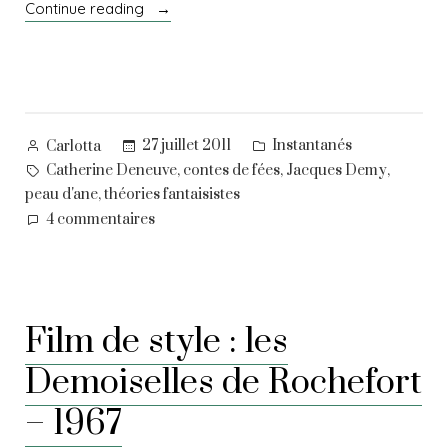
« Le
Continue reading
complexe
de
Peau
d’Âne »
Posted
Posted
27 juillet 2011
Instantanés
Carlotta
by
in
Tags:
,
,
,
Catherine Deneuve
contes de fées
Jacques Demy
,
peau d'ane
théories fantaisistes
sur
4 commentaires
Le
complexe
de
Peau
Film de style : les
d’Âne
Demoiselles de Rochefort
– 1967