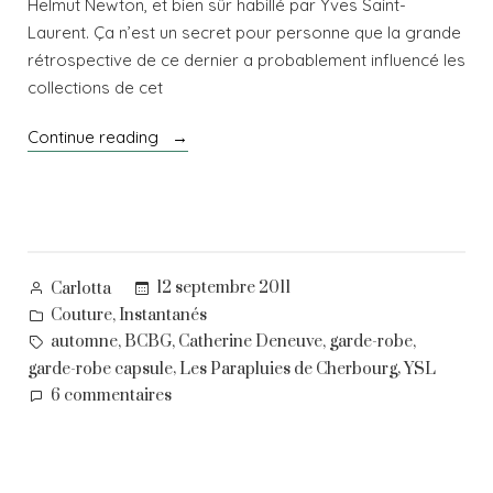
Helmut Newton, et bien sûr habillé par Yves Saint-
Laurent. Ça n’est un secret pour personne que la grande
rétrospective de ce dernier a probablement influencé les
collections de cet
« Le
Continue reading
charme
acidulé
de
la
bourgeoisie »
Posted
12 septembre 2011
Carlotta
by
Posted
,
Couture
Instantanés
in
Tags:
,
,
,
,
automne
BCBG
Catherine Deneuve
garde-robe
,
,
garde-robe capsule
Les Parapluies de Cherbourg
YSL
sur
6 commentaires
Le
charme
acidulé