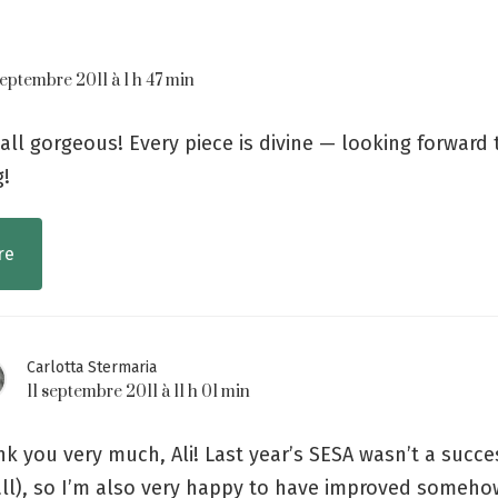
septembre 2011 à 1 h 47 min
all gorgeous! Every piece is divine — looking forward 
g!
re
Carlotta Stermaria
11 septembre 2011 à 11 h 01 min
k you very much, Ali! Last year’s SESA wasn’t a succe
all), so I’m also very happy to have improved someho