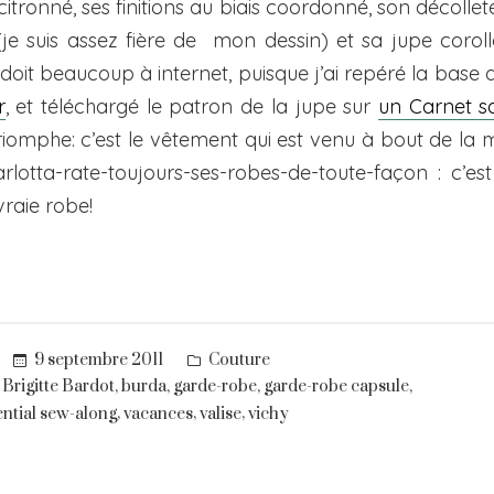
citronné, ses finitions au biais coordonné, son décolle
je suis assez fière de mon dessin) et sa jupe corolle
 doit beaucoup à internet, puisque j’ai repéré la base
r
, et téléchargé le patron de la jupe sur
un Carnet s
triomphe: c’est le vêtement qui est venu à bout de la 
arlotta-rate-toujours-ses-robes-de-toute-façon : c’e
raie robe!
Posted
9 septembre 2011
Couture
in
,
,
,
,
,
Brigitte Bardot
burda
garde-robe
garde-robe capsule
,
,
,
ntial sew-along
vacances
valise
vichy