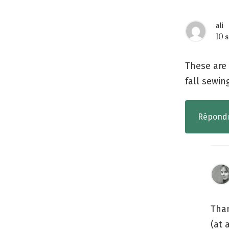
ali
10 
These are 
fall sewin
Répond
Than
(at 