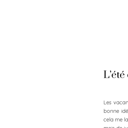
Skip
to
content
L’été
Les vacanc
bonne idé
cela me la