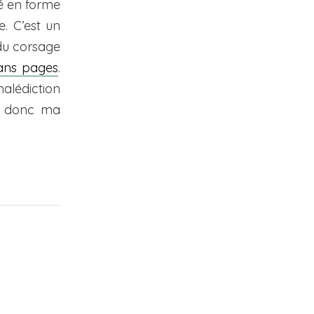
té en forme
. C’est un
 du corsage
ans pages
.
malédiction
st donc ma