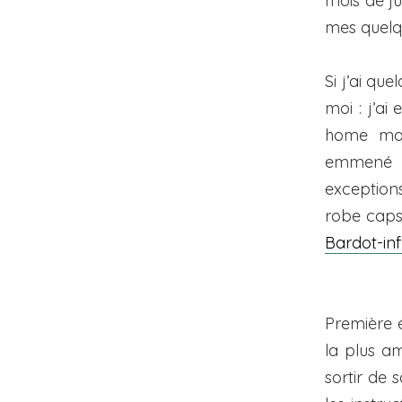
mois de ju
mes quelq
Si j’ai q
moi : j’a
home mad
emmené d
exception
robe capsu
Bardot-in
Première é
la plus am
sortir de 