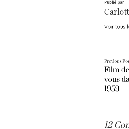
Publié par
Carlot
Voir tous l
Navig
Previous Po
Film de
de
vous d
l’arti
1959
12 Co