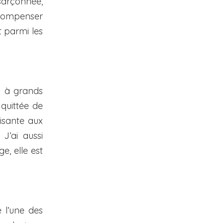
sarçonnée,
compenser
t parmi les
c à grands
quittée de
uisante aux
J’ai aussi
e, elle est
 l’une des