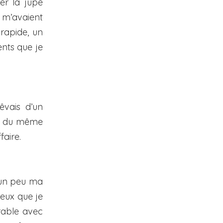
er la jupe
m’avaient
rapide, un
ents que je
êvais d’un
su du même
faire.
e un peu ma
ieux que je
rable avec