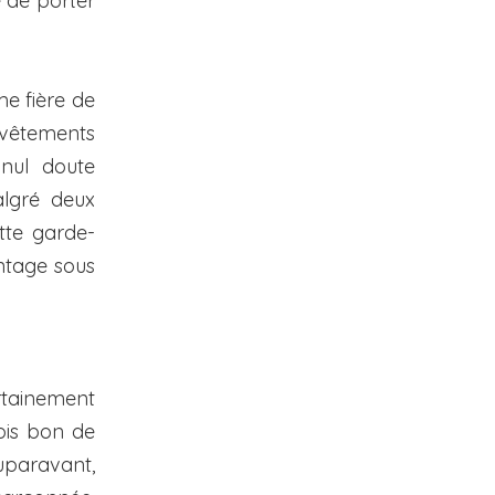
e de porter
me fière de
 vêtements
nul doute
lgré deux
tte garde-
antage sous
ertainement
fois bon de
auparavant,