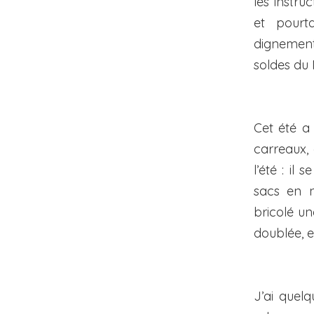
les instr
et pourt
dignement 
soldes du 
Cet été a
carreaux,
l’été : il
sacs en n
bricolé un
doublée, e
J’ai quel