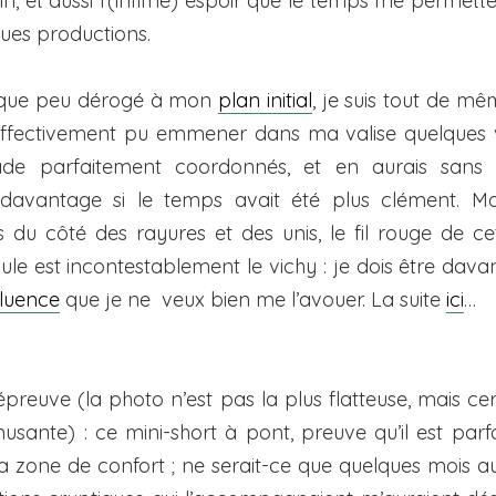
in, et aussi l'(infime) espoir que le temps me permett
ues productions.
uelque peu dérogé à mon
plan initial
, je suis tout de mê
i effectivement pu emmener dans ma valise quelques
e parfaitement coordonnés, et en aurais sans 
avantage si le temps avait été plus clément. Ma
s du côté des rayures et des unis, le fil rouge de ce
le est incontestablement le vichy : je dois être dav
fluence
que je ne veux bien me l’avouer. La suite
ici
…
preuve (la photo n’est pas la plus flatteuse, mais c
usante) : ce mini-short à pont, preuve qu’il est par
sa zone de confort ; ne serait-ce que quelques mois 