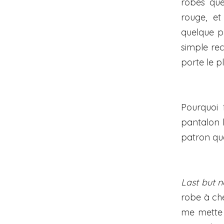
robes que
rouge, et
quelque p
simple rec
porte le p
Pourquoi 
pantalon 
patron qu
Last but n
robe à che
me mette 