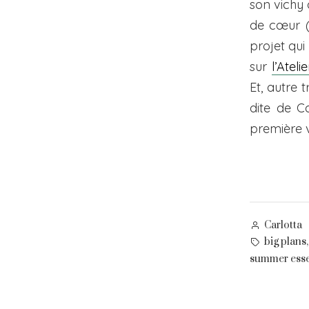
son vichy 
de cœur (
projet qui
sur
l’Atelie
Et, autre 
dite de C
première v
Posted
Carlotta
by
Tags:
big plans
summer esse