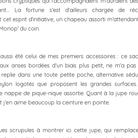
uctions cryptiques qui l’accompagnaient m’auraient dé
ant… La fortune s’est d’ailleurs chargée de ré
cet esprit d’initiative, un chapeau assorti m’attendan
Monop’ du coin.
 aussi été celui de mes premiers accessoires : ce sa
 aux anses bordées d’un biais plus petit, ne m’a pas 
 se replie dans une toute petite poche, alternative séd
ylon logotés que proposent les grandes surfaces. 
e nappe de pique-nique assortie. Quant à la jupe roug
t j’en aime beaucoup la ceinture en pointe.
ques scrupules à montrer ici cette jupe, qui remplace