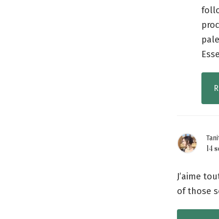
foll
proc
pale
Esse
R
Tani
14 
J’aime tou
of those