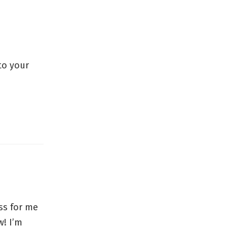
to your
ss for me
w! I’m