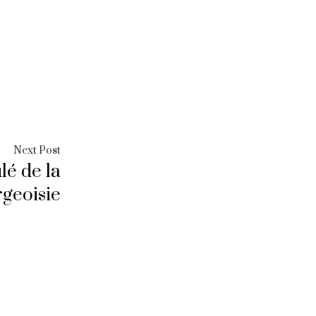
Next
Next Post
lé de la
post:
geoisie