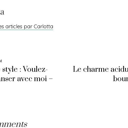
ta
es articles par Carlotta
ation
Previous
st
 style : Voulez-
Le charme acidu
post:
anser avec moi –
bour
cle
mments