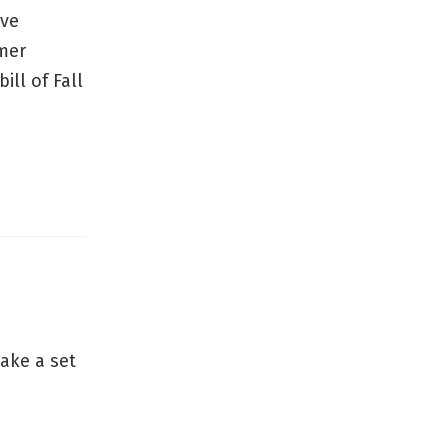
ive
mer
ill of Fall
make a set