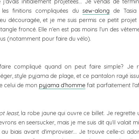
 j’avais initialement projetées… Je venais de termin
 les finitions compliquées du
sew-along
de Tasia 
eu découragée, et je me suis permis ce petit projet 
tangle froncé. Elle n’en est pas moins l’un des vêtem
lus (notamment pour faire du vélo).
faire compliqué quand on peut faire simple? Je r
léger, style pyjama de plage, et ce pantalon rayé is
e celui de mon
pyjama d’homme
fait parfaitement l’af
ot least
, la robe jaune qui ouvre ce billet. Je regrett
vrons en seersucker, mais je me suis dit qu’il valait m
au biais avant d’improviser… Je trouve celle-ci ado