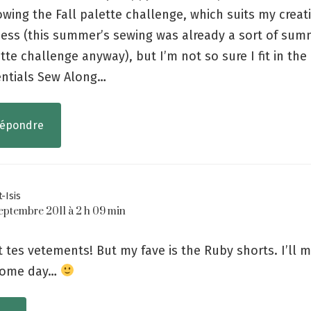
owing the Fall palette challenge, which suits my creat
ess (this summer’s sewing was already a sort of sum
tte challenge anyway), but I’m not so sure I fit in the b
ntials Sew Along…
épondre
t-Isis
septembre 2011 à 2 h 09 min
t tes vetements! But my fave is the Ruby shorts. I’ll 
 some day…