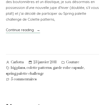
des boutonnières et un élastique, je suis désormais en
possession d’une nouvelle jupe d’hiver (doublée, s’il vous
plaît) et j’ai décidé de participer au Spring palette
challenge de Colette patterns,
« Un
Continue reading
printemps
d’avance »
Posted
Posted
23 janvier 2011
Couture
Carlotta
by
in
Tags:
,
,
,
big plans
colette patterns
garde-robe capsule
spring palette challenge
sur
5 commentaires
Un
printemps
d’avance