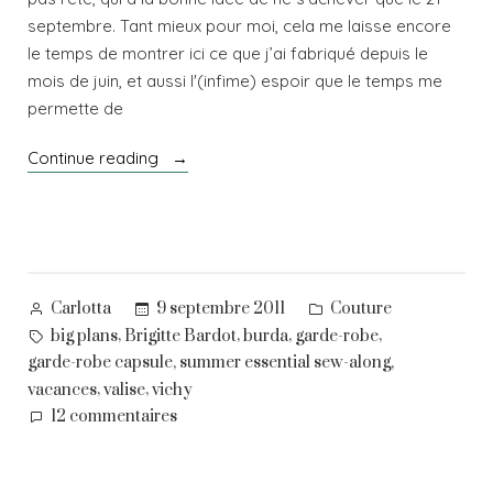
septembre. Tant mieux pour moi, cela me laisse encore
le temps de montrer ici ce que j’ai fabriqué depuis le
mois de juin, et aussi l'(infime) espoir que le temps me
permette de
« L’été
Continue reading
du
vichy »
Posted
Posted
9 septembre 2011
Couture
Carlotta
by
in
Tags:
,
,
,
,
big plans
Brigitte Bardot
burda
garde-robe
,
,
garde-robe capsule
summer essential sew-along
,
,
vacances
valise
vichy
sur
12 commentaires
L’été
du
vichy