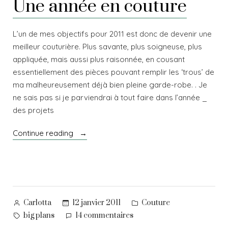
Une année en couture
L’un de mes objectifs pour 2011 est donc de devenir une
meilleur couturière. Plus savante, plus soigneuse, plus
appliquée, mais aussi plus raisonnée, en cousant
essentiellement des pièces pouvant remplir les ‘trous’ de
ma malheureusement déjà bien pleine garde-robe. . Je
ne sais pas si je parviendrai à tout faire dans l’année _
des projets
« Une
Continue reading
année
en
couture »
Posted
Posted
12 janvier 2011
Couture
Carlotta
by
in
Tags:
sur
big plans
14 commentaires
Une