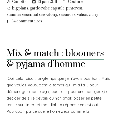
Posted
Posted
13 juin 2011
Couture
Carlotta
by
in
Tags:
,
,
,
big plans
garde-robe capsule
pinterest
,
,
,
summer essential sew-along
vacances
valise
vichy
sur
14 commentaires
La
valise
d’un
voyage
Mix & match : bloomers
imaginaire
& pyjama d’homme
Oui, cela faisait longtemps que je n’avais pas écrit. Mais
que voulez-vous, c’est le temps qu’il m’a fallu pour
déménager mon blog (super dur pour une non-geek) et
décider de si je devais ou non (mal) poser en petite
tenue sur l’internet mondial. La réponse en est oui.
Pourquoi? parce que le homewear comme la