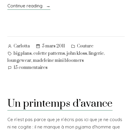
« Mix
Continue reading
&
match
:
bloomers
&
Posted
Posted
5 mars 2011
Couture
Carlotta
pyjama
by
in
Tags:
,
,
,
,
big plans
colette patterns
john kloss
lingerie
d’homme »
,
loungewear
madeleine mini bloomers
sur
15 commentaires
Mix
&
match
:
Un printemps d’avance
bloomers
&
pyjama
Ce n’est pas parce que je n’écris pas ici que je ne couds
d’homme
ni ne cogite : il ne manque à mon pyjama d’homme que