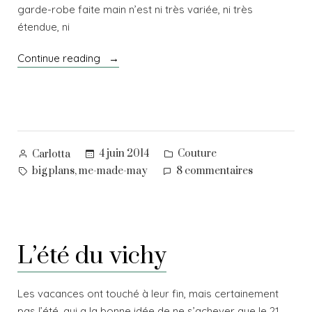
garde-robe faite main n’est ni très variée, ni très
étendue, ni
« « Mai
Continue reading
fait
main »
–
2″
Posted
Posted
4 juin 2014
Couture
Carlotta
by
in
Tags:
sur
,
big plans
me-made-may
8 commentaires
« Mai
fait
main »
–
L’été du vichy
2
Les vacances ont touché à leur fin, mais certainement
pas l’été, qui a la bonne idée de ne s’achever que le 21