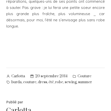
réparations, quelques-uns de ses points ont commencé
à sauter. Pas grave : je lui ferai une petite soeur encore
plus grande plus fraîche, plus volumineuse _ car
désormais, pour moi, l’été ne s’envisage plus sans robe
longue.
Posted
Posted
20 septembre 2014
Couture
Carlotta
by
in
Tags:
,
,
,
,
,
,
burda
couture
dress
été
robe
sewing
summer
Publié par
Carlotta