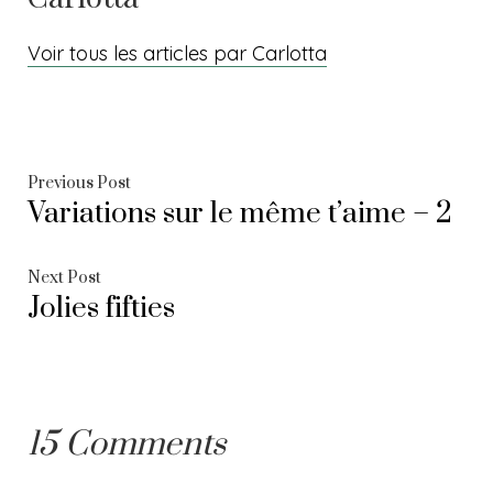
Voir tous les articles par Carlotta
Navigation
Previous
Previous Post
Variations sur le même t’aime – 2
post:
de
l’article
Next
Next Post
Jolies fifties
post:
15 Comments