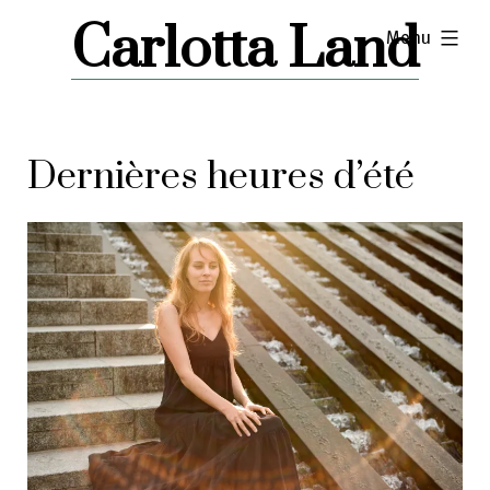
Skip
Carlotta Land
expanded
Menu
to
content
Dernières heures d’été