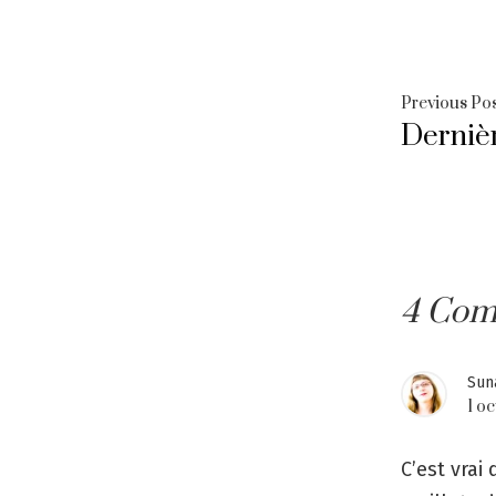
Navig
Previous Po
Dernièr
de
l’arti
4 Com
Sun
1 o
C’est vrai