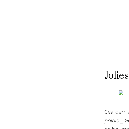
Skip
to
content
Jolies
Ces derni
palais
_ Ga