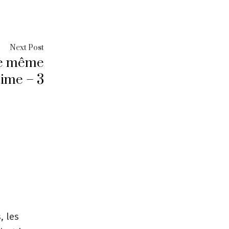
Next
Next Post
 le même
post:
aime – 3
, les