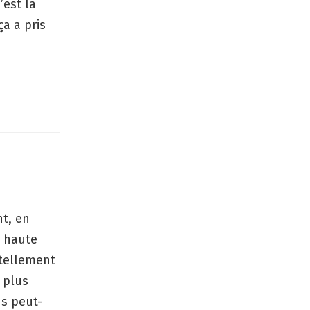
’est la
a a pris
nt, en
a haute
 tellement
 plus
ds peut-