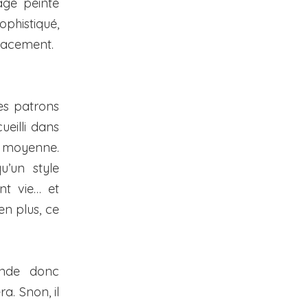
age peinte
phistiqué,
placement.
les patrons
ueilli dans
e moyenne.
u’un style
nt vie… et
en plus, ce
nde donc
a. Snon, il