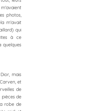
tout, leurs
 m’avaient
es photos,
la m’avait
llard) qui
ites à ce
 a quelques
Dior, mais
Carven, et
veilles de
es pièces de
la robe de