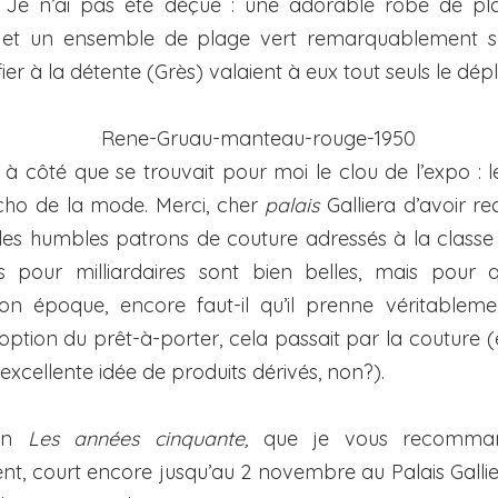
 Je n’ai pas été déçue : une adorable robe de pl
et un ensemble de plage vert remarquablement so
fier à la détente (Grès) valaient à eux tout seuls le dé
e à côté que se trouvait pour moi le clou de l’expo : 
écho de la mode. Merci, cher
palais
Galliera d’avoir rec
les humbles patrons de couture adressés à la class
 pour milliardaires sont bien belles, mais pour q
n époque, encore faut-il qu’il prenne véritableme
option du prêt-à-porter, cela passait par la couture (
 excellente idée de produits dérivés, non?).
ion
Les années cinquante,
que je vous recomma
, court encore jusqu’au 2 novembre au Palais Gallier