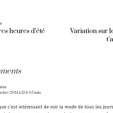
ation
Previous
st
es heures d’été
Variation sur
post:
t’
cle
ments
alee
ctobre 2014 à 12 h 05 min
 que c’est intéressant de voir la mode de tous les jours