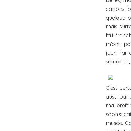
belles, ma
cartons b
quelque p
mais surt
fait fran
m’ont po
jour
.
Par ch
semaines, 
C’est cer
aussi par
ma préfér
sophisticat
musée. Ça