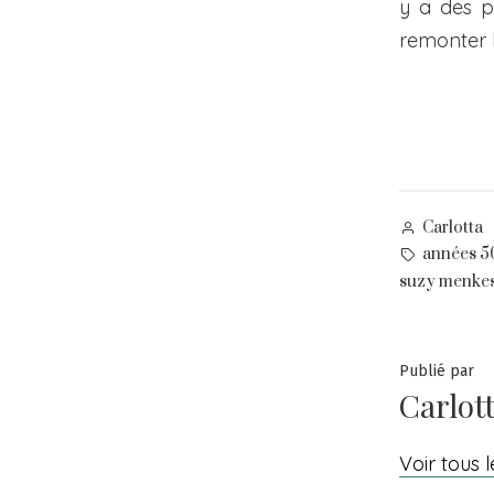
y a des p
remonter l
Posted
Carlotta
by
Tags:
années 5
suzy menke
Publié par
Carlot
Voir tous l