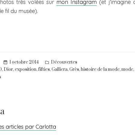
hotos très volées sur
mon Instagram
(et j’imagine 
e fil du musée).
Posted
1 octobre 2014
Découvertes
in
,
,
,
,
,
,
,
,
0
Dior
exposition
fifties
Galliera
Grès
histoire de la mode
mode
s
ta
es articles par Carlotta