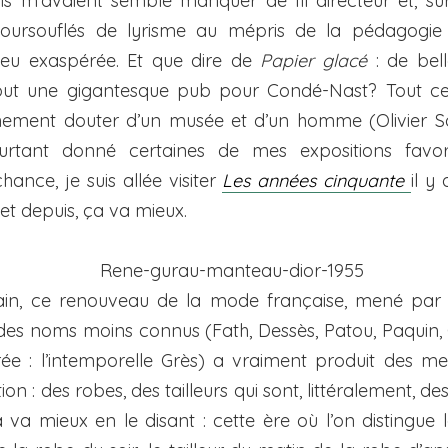
is m’avaient semblé manquer de fil directeur et, sur
oursouflés de lyrisme au mépris de la pédagogie
eu exaspérée. Et que dire de
Papier glacé
: de bell
out une gigantesque pub pour Condé-Nast? Tout ce
chement douter d’un musée et d’un homme (Olivier Sai
urtant donné certaines de mes expositions favor
ance, je suis allée visiter
Les années cinquante
il y
et depuis, ça va mieux.
tain, ce renouveau de la mode française, mené par 
 des noms moins connus (Fath, Dessès, Patou, Paquin, 
ée : l’intemporelle Grès) a vraiment produit des mer
ion : des robes, des tailleurs qui sont, littéralement, d
 va mieux en le disant : cette ère où l’on distingue 