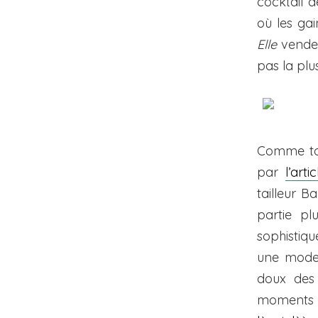
cocktail d
où les gai
Elle
venden
pas la plus
Comme tou
par
l’art
tailleur Ba
partie pl
sophistiqu
une mode 
doux des
moments 