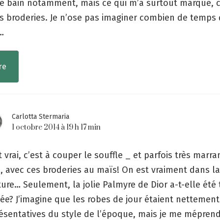
de bain notamment, mais ce qui m’a surtout marqué, c
s broderies. Je n’ose pas imaginer combien de temps ç
…
re
Carlotta Stermaria
1 octobre 2014 à 19 h 17 min
t vrai, c’est à couper le souffle _ et parfois très marra
, avec ces broderies au maïs! On est vraiment dans l
ure… Seulement, la jolie Palmyre de Dior a-t-elle été
ée? J’imagine que les robes de jour étaient nettement
ésentatives du style de l’époque, mais je me mépren