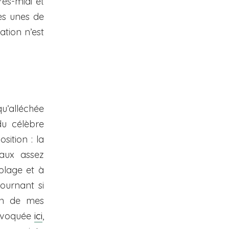
rès-midi et
les unes de
tion n’est
u’alléchée
 du célèbre
osition : la
eaux assez
 plage et à
ournant si
un de mes
évoquée
ici
,