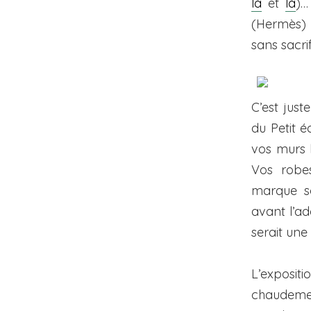
là
et
là
)…
(Hermès) 
sans sacri
C’est just
du Petit 
vos murs 
Vos robes
marque so
avant l’ad
serait une
L’exposit
chaudement