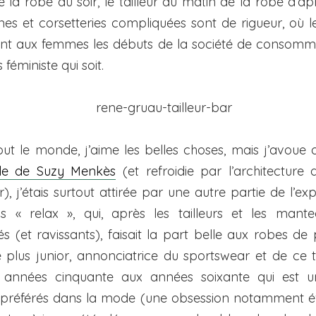
e la robe du soir, le tailleur du matin de la robe d’ap
nes et corsetteries compliquées sont de rigueur, où 
t aux femmes les débuts de la société de consomma
 féministe qui soit.
t le monde, j’aime les belles choses, mais j’avoue q
icle de Suzy Menkès
(et refroidie par l’architecture
r), j’étais surtout attirée par une autre partie de l’exp
us « relax », qui, après les tailleurs et les mant
és (et ravissants), faisait la part belle aux robes de
plus junior, annonciatrice du sportswear et de ce t
 années cinquante aux années soixante qui est 
préférés dans la mode (une obsession notamment 