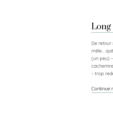
Long
De retour 
mêle… quit
(un peu) 
cachemire
– trop red
Continue 