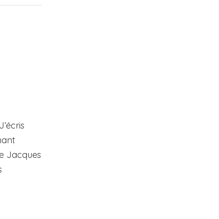
’écris
nant
de Jacques
s