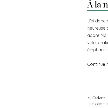
À la 
J’ai donc 
heureuse d
adoré Nant
vélo, prat
éléphant 
Continue 
Posted
Carlotta
by
6 commen