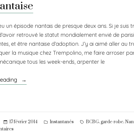
nantaise
eu un épisode nantais de presque deux ans. Si je suis t
’avoir retrouvé le statut mondialement envié de parisie
es, et être nantaise d’adoption. J’y ai aimé aller au tr
iquer la musique chez Trempolino, me faire arroser pa
mécanique tous les week-ends, arpenter le
« À
reading
la
nantaise »
Posted
Tags:
,
,
17 février 2014
Instantanés
BCBG
garde-robe
Nan
in
sur
taires