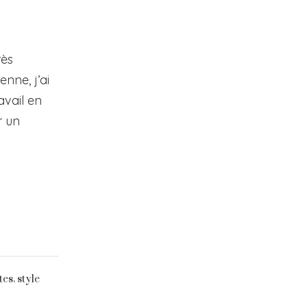
rès
nne, j’ai
avail en
r un
,
tes
style