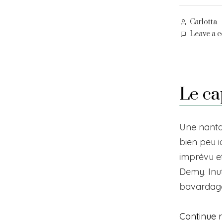
Posted
Carlotta
by
Leave a 
Le ca
Une nantai
bien peu i
imprévu e
Demy. Inut
bavardage
Continue 