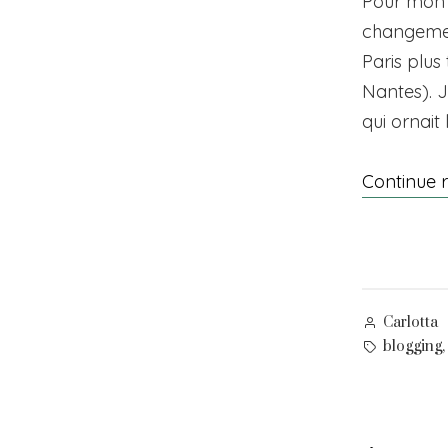
Pour mon 
changement
Paris plus
Nantes). J
qui ornait 
Continue 
Posted
Carlotta
by
Tags:
,
blogging