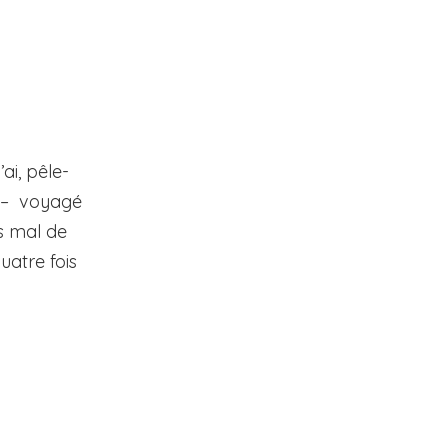
ai, pêle-
é – voyagé
s mal de
atre fois