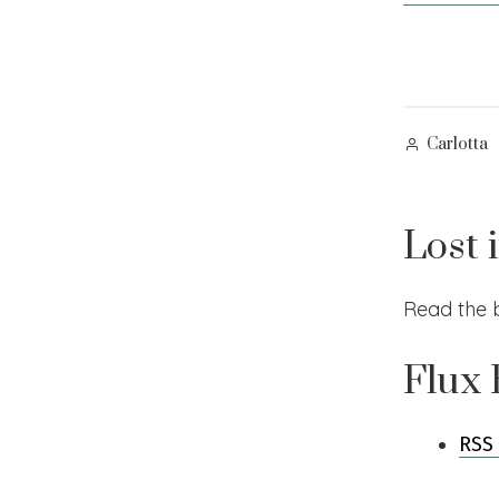
Posted
Carlotta
by
Lost 
Read the 
Flux
RSS 