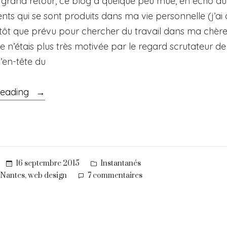
grand retour, ce blog a quelque peu mué, en écho au
s qui se sont produits dans ma vie personnelle (j’ai 
 tôt que prévu pour chercher du travail dans ma chère 
e n’étais plus très motivée par le regard scrutateur de
l’en-tête du
« Un
reading
vent
de
renouveau »
Posted
16 septembre 2015
Instantanés
in
sur
,
Nantes
web design
7 commentaires
Un
vent
de
renouveau