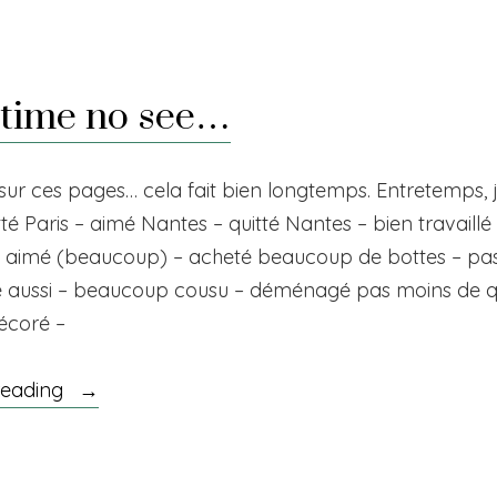
À
la
nantaise
 time no see…
sur ces pages… cela fait bien longtemps. Entretemps, j’
té Paris – aimé Nantes – quitté Nantes – bien travaill
– aimé (beaucoup) – acheté beaucoup de bottes – pa
 aussi – beaucoup cousu – déménagé pas moins de qu
écoré –
« Long
reading
time
no
see… »