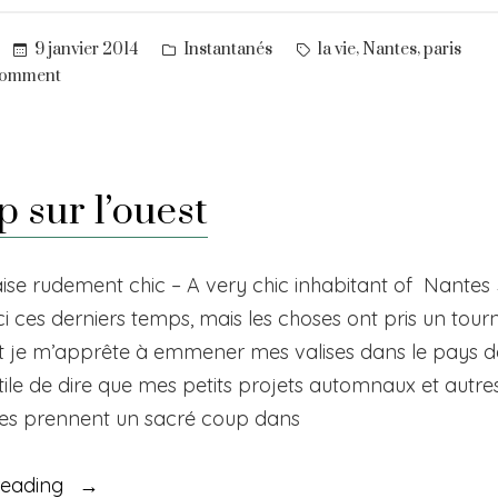
Posted
Tags:
,
,
9 janvier 2014
Instantanés
la vie
Nantes
paris
in
on
comment
Long
time
no
see…
p sur l’ouest
se rudement chic – A very chic inhabitant of Nantes J
ci ces derniers temps, mais les choses ont pris un tour
t je m’apprête à emmener mes valises dans le pays 
ile de dire que mes petits projets automnaux et autre
s prennent un sacré coup dans
« Le
reading