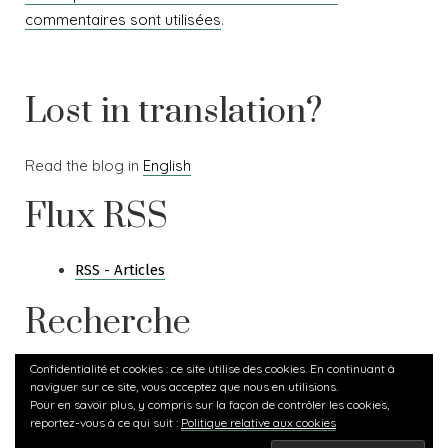
commentaires sont utilisées
.
Lost in translation?
Read the blog in
English
Flux RSS
RSS - Articles
Recherche
Confidentialité et cookies : ce site utilise des cookies. En continuant à
Rechercher :
naviguer sur ce site, vous acceptez que nous en utilisions.
Pour en savoir plus, y compris sur la façon de contrôler les cookies,
reportez-vous à ce qui suit :
Politique relative aux cookies