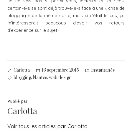
Je ne sais pas si parmi vous, lecteurs et lectrices,
certain-e-s se sont déjà trouvé-e-s face à une « crise de
blogging » de la même sorte, mais si c’était le cas, ça
m’intéresserait beaucoup d’avoir vos retours
d’expérience sur le sujet !
Posted
Posted
16 septembre 2015
Instantanés
Carlotta
by
in
Tags:
,
,
blogging
Nantes
web design
Publié par
Carlotta
Voir tous les articles par Carlotta