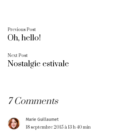
Navigation
Previous
Previous Post
Oh, hello!
post:
de
l’article
Next
Next Post
Nostalgie estivale
post:
7 Comments
Marie Guillaumet
18 septembre 2015 à 13 h 40 min